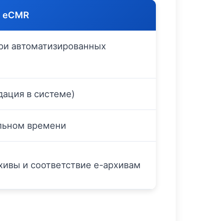
й eCMR
ри автоматизированных
дация в системе)
льном времени
ивы и соответствие e-архивам