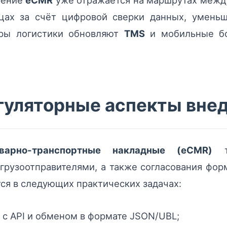
рение
eCMR
уже отражается на маршрутах между
цах за счёт цифровой сверки данных, уменьш
торы логистики обновляют
TMS
и мобильные бо
егуляторные аспекты вне
варно-транспортные накладные (eCMR)
тр
грузоотправителями, а также согласования фо
тся в следующих практических задачах:
 с API и обменом в формате JSON/UBL;