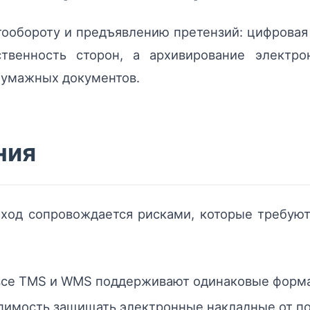
ообороту и предъявлению претензий: цифровая
ственность сторон, а архивирование электр
бумажных документов.
ния
ход сопровождается рисками, которые требуют
все TMS и WMS поддерживают одинаковые форм
имость защищать электронные накладные от по