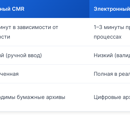
ный CMR
Электронны
инут в зависимости от
1–3 минуты п
ости
процессах
й (ручной ввод)
Низкий (вали
ченная
Полная в реа
одимы бумажные архивы
Цифровые арх