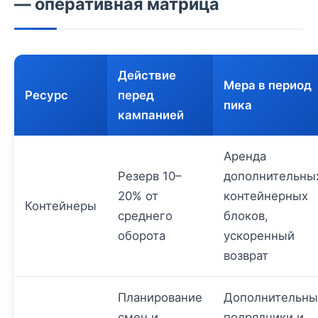
— оперативная матрица
Действие
Мера в период
Ресурс
перед
пика
кампанией
Аренда
Резерв 10–
дополнительны
20% от
контейнерных
Контейнеры
среднего
блоков,
оборота
ускоренный
возврат
Планирование
Дополнительны
смен и
подрядчики и