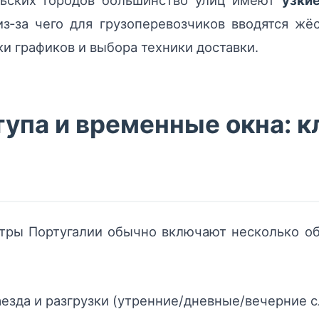
льских городов большинство улиц имеют
узки
из‑за чего для грузоперевозчиков вводятся ж
и графиков и выбора техники доставки.
тупа и временные окна: 
нтры Португалии обычно включают несколько о
аезда и разгрузки (утренние/дневные/вечерние с