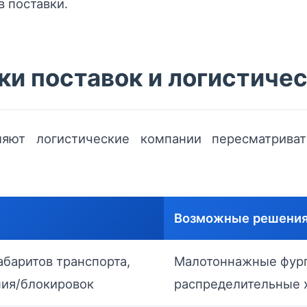
в поставки.
ки поставок и логистиче
ляют логистические компании пересматрива
Возможные решени
абаритов транспорта,
Малотоннажные фург
ния/блокировок
распределительные 