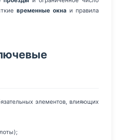
е проезды
и ограниченное число
ёсткие
временные окна
и правила
ключевые
бязательных элементов, влияющих
лоты);