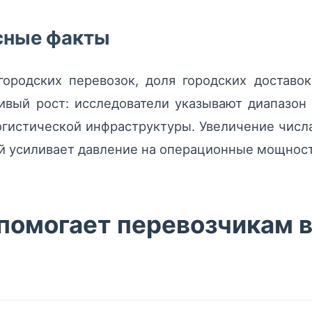
есные факты
городских перевозок, доля городских достав
ивый рост: исследователи указывают диапазон
огистической инфраструктуры. Увеличение чис
ий усиливает давление на операционные мощнос
 помогает перевозчикам 