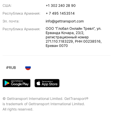
США:
+1 302 240 28 90
Республика Армения:
+ 7 495 1453514
Эл. почта:
info@gettransport.com
ООО “Глобал Онлайн Тревл”, ул.
Республика Армения:
Ерванда Кочара, 23/2,
регистрационный номер
271.110.1183229, РНН 00238516
,
Ереван
0070
₽
RUB
© Gettransport International Limited. GetTransport®
is trademark of Gettransport International Limited.
All rights reserved.