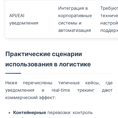
Интеграция в
Требую
API/EAI
корпоративные
технич
уведомления
системы и
настрой
автоматизация
поддер
Практические сценарии
использования в логистике
Ниже перечислены типичные кейсы, где
уведомления и real‑time трекинг дают
коммерческий эффект:
Контейнерные
перевозки: контроль