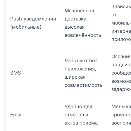
Зависи
Мгновенная
от
Push‑уведомления
доставка,
мобиль
(мобильные)
высокая
интерне
вовлечённость
прилож
Ограни
Работают без
по длин
приложения,
SMS
сообще
широкая
возмож
совместимость
задерж
Удобно для
Меньша
Email
отчётов и
срочнос
актов приёма
восприя