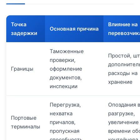
Точка
Влияние на
Основная причина
задержки
перевозчик
Таможенные
Простой, ш
проверки,
дополнител
Границы
оформление
расходы на
документов,
хранение
инспекции
Перегрузка,
Опоздания 
нехватка
разгрузке,
Портовые
причалов,
увеличение
терминалы
пропускная
времени об
способность
контейнера