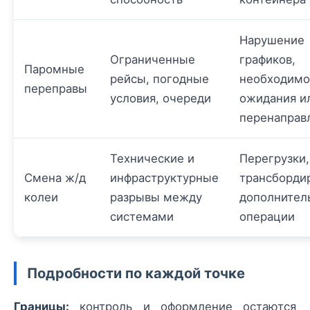
Нарушение
Ограниченные
графиков,
Паромные
рейсы, погодные
необходимо
переправы
условия, очереди
ожидания и
перенаправ
Технические и
Перегрузки,
Смена ж/д
инфраструктурные
трансборди
колеи
разрывы между
дополнител
системами
операции
Подробности по каждой точке
Границы:
контроль и оформление остаются