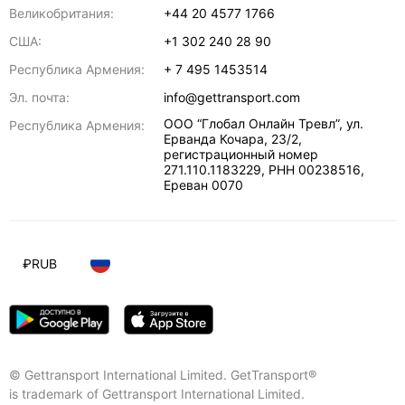
Великобритания:
+44 20 4577 1766
США:
+1 302 240 28 90
Республика Армения:
+ 7 495 1453514
Эл. почта:
info@gettransport.com
ООО “Глобал Онлайн Тревл”, ул.
Республика Армения:
Ерванда Кочара, 23/2,
регистрационный номер
271.110.1183229, РНН 00238516
,
Ереван
0070
₽
RUB
© Gettransport International Limited. GetTransport®
is trademark of Gettransport International Limited.