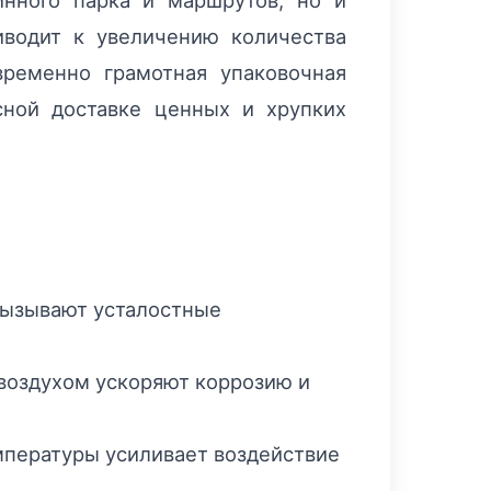
нного парка и маршрутов, но и
иводит к увеличению количества
ременно грамотная упаковочная
сной доставке ценных и хрупких
 вызывают усталостные
 воздухом ускоряют коррозию и
мпературы усиливает воздействие