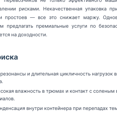
т перевозчиков не только эффективного маши
влении рисками. Некачественная упаковка пр
 и простоев — все это снижает маржу. Однов
ам предлагать премиальные услуги по безопа
ется на доходности.
риска
: резонансы и длительная цикличность нагрузок
а.
ысокая влажность в трюмах и контакт с соленым
иалов.
онденсация внутри контейнера при перепадах те