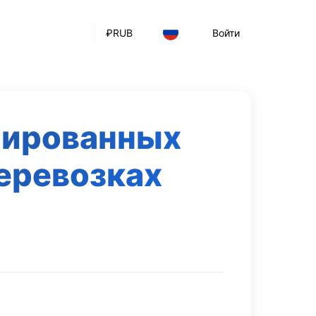
₽
RUB
Войти
нированных
еревозках