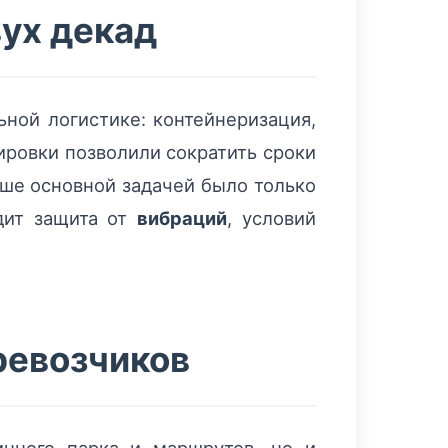
вух декад
ьной логистике: контейнеризация,
ровки позволили сократить сроки
ьше основной задачей было только
дит защита от
вибраций
, условий
ревозчиков