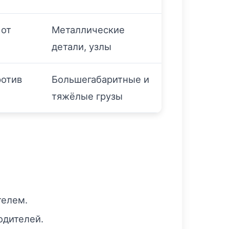
 от
Металлические
детали, узлы
ротив
Большегабаритные и
тяжёлые грузы
телем.
одителей.