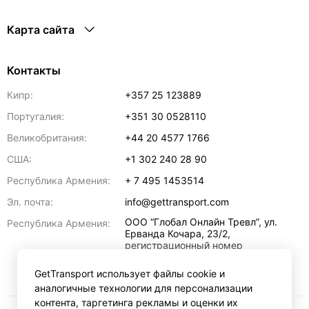
Карта сайта
Контакты
Кипр:
+357 25 123889
Португалия:
+351 30 0528110
Великобритания:
+44 20 4577 1766
США:
+1 302 240 28 90
Республика Армения:
+ 7 495 1453514
Эл. почта:
info@gettransport.com
ООО “Глобал Онлайн Тревл”, ул.
Республика Армения:
Ерванда Кочара, 23/2,
регистрационный номер
271.110.1183229, РНН 00238516
,
Ереван
0070
GetTransport использует файлы cookie и
аналогичные технологии для персонализации
контента, таргетинга рекламы и оценки их