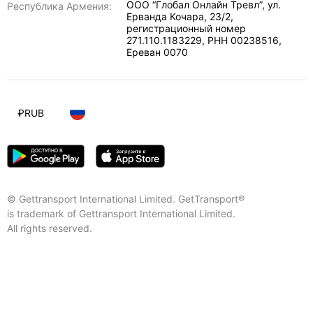
ООО “Глобал Онлайн Тревл”, ул.
Республика Армения:
Ерванда Кочара, 23/2,
регистрационный номер
271.110.1183229, РНН 00238516
,
Ереван
0070
₽
RUB
© Gettransport International Limited. GetTransport®
is trademark of Gettransport International Limited.
All rights reserved.