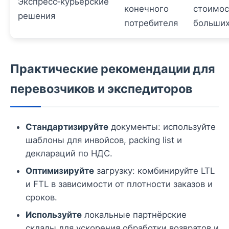
Экспресс‑курьерские
конечного
стоимос
решения
потребителя
больших
Практические рекомендации для
перевозчиков и экспедиторов
Стандартизируйте
документы: используйте
шаблоны для инвойсов, packing list и
деклараций по НДС.
Оптимизируйте
загрузку: комбинируйте LTL
и FTL в зависимости от плотности заказов и
сроков.
Используйте
локальные партнёрские
склады для ускорения обработки возвратов и