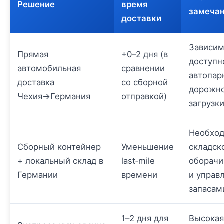
Решение
время
замеча
доставки
Зависим
Прямая
+0–2 дня (в
доступн
автомобильная
сравнении
автопар
доставка
со сборной
дорожн
Чехия→Германия
отправкой)
загрузк
Необхо
Сборный контейнер
Уменьшение
складск
+ локальный склад в
last‑mile
оборачи
Германии
времени
и управ
запасам
1–2 дня для
Высокая