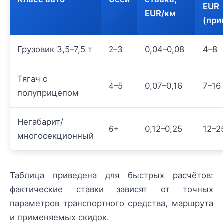
EUR
EUR/км
(при
Грузовик 3,5–7,5 т
2–3
0,04–0,08
4–8
Тягач с
4–5
0,07–0,16
7–16
полуприцепом
Негабарит/
6+
0,12–0,25
12–2
многосекционный
Таблица приведена для быстрых расчётов:
фактические ставки зависят от точных
параметров транспортного средства, маршрута
и применяемых скидок.