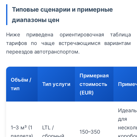
Типовые сценарии и примерные
диапазоны цен
Ниже приведена ориентировочная таблица
тарифов по чаще встречающимся вариантам
переездов автотранспортом.
Примерная
Объём /
Тип услуги
стоимость
Приме
тип
(EUR)
Идеаль
для
1–3 м³ (1
LTL /
нескол
150–350
паллета)
сборный
коробо