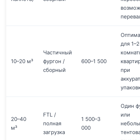
возмо
перева
Оптима
для 1–2
Частичный
комнат
10–20 м³
фургон /
600–1 500
кварти
сборный
при
аккура
упаков
Один ф
FTL /
или
20–40
1 500–3
полная
неболь
м³
000
загрузка
тентов