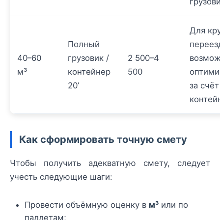
грузов
Для кр
Полный
переез
40–60
грузовик /
2 500–4
возмо
м³
контейнер
500
оптими
20’
за счёт
контей
Как сформировать точную смету
Чтобы получить адекватную смету, следует
учесть следующие шаги:
Провести объёмную оценку в
м³
или по
паллетам;