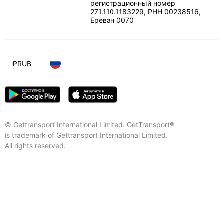
регистрационный номер
271.110.1183229, РНН 00238516
,
Ереван
0070
₽
RUB
© Gettransport International Limited. GetTransport®
is trademark of Gettransport International Limited.
All rights reserved.