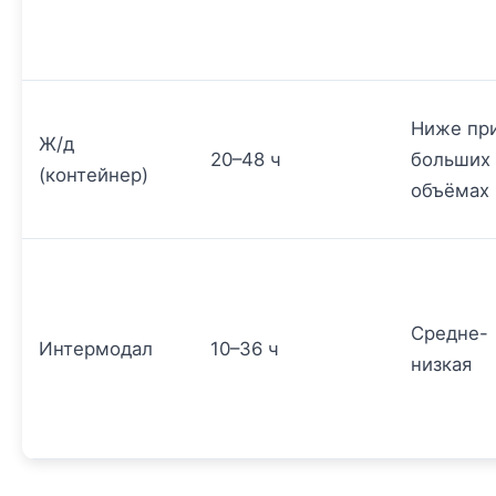
Ниже пр
Ж/д
20–48 ч
больших
(контейнер)
объёмах
Средне-
Интермодал
10–36 ч
низкая