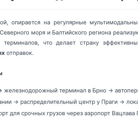
ной, опирается на регулярные мультимодальн
Северного моря и Балтийского региона реализу
 терминалов, что делает страну эффективн
ых
отправок.
ы
→ железнодорожный терминал в Брно → автопере
нии → распределительный центр у Праги → лока
рт для срочных грузов через аэропорт Вацлава 