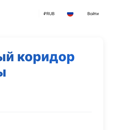
₽
RUB
Войти
ый коридор
ы