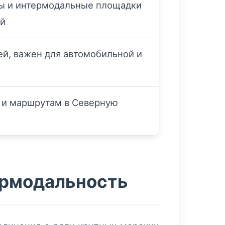
ы и интермодальные площадки
ой
ей, важен для автомобильной и
и и маршрутам в Северную
ермодальность