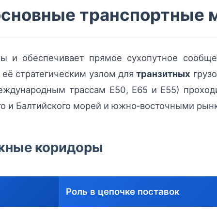
основные транспортные 
пы и обеспечивает прямое сухопутное сообщ
т её стратегическим узлом для
транзитных
грузо
еждународным трассам E50, E65 и E55) проход
го и Балтийского морей и южно‑восточными рын
жные коридоры
Роль в цепочке поставок