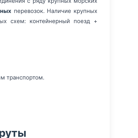
динения с ряду крупных морских
ьных
перевозок. Наличие крупных
ых схем: контейнерный поезд +
м транспортом.
шруты