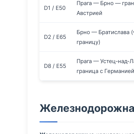
Прага — Брно — гран
D1 / E50
Австрией
Брно — Братислава (
D2 / E65
границу)
Прага — Устец‑над‑
D8 / E55
граница с Германие
Железнодорожная