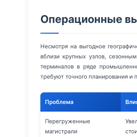
Операционные вы
Несмотря на выгодное географич
вблизи крупных узлов, сезонным
терминалов в ряде промышленн
требуют точного планирования и 
Проблема
Вли
Перегруженные
Уве
магистрали
сто