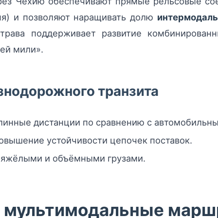
ез Чехию обеспечивают прямые рельсовые сое
ыня) и позволяют наращивать долю
интермодал
страва поддерживает развитие комбинированн
ей мили».
нодорожного транзита
линные дистанции по сравнению с автомобильны
овышение устойчивости цепочек поставок.
 тяжёлыми и объёмными грузами.
и мультимодальные мар