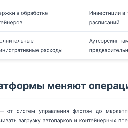
ержки в обработке
Инвестиции в 
тейнеров
расписаний
олнительные
Аутсорсинг та
инистративные расходы
предварительн
латформы меняют операц
 от систем управления флотом до маркетп
ивать загрузку автопарков и контейнерных по