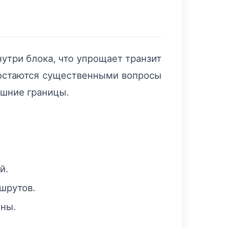
утри блока, что упрощает транзит
 остаются существенными вопросы
ешние границы.
й.
шрутов.
оны.