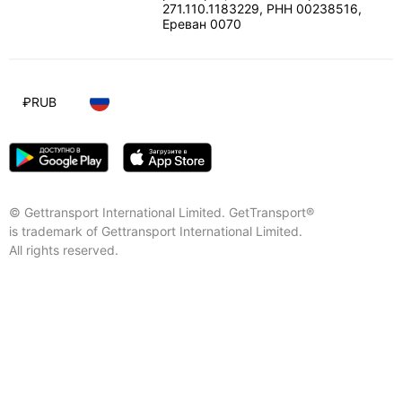
271.110.1183229, РНН 00238516
,
Ереван
0070
₽
RUB
© Gettransport International Limited. GetTransport®
is trademark of Gettransport International Limited.
All rights reserved.