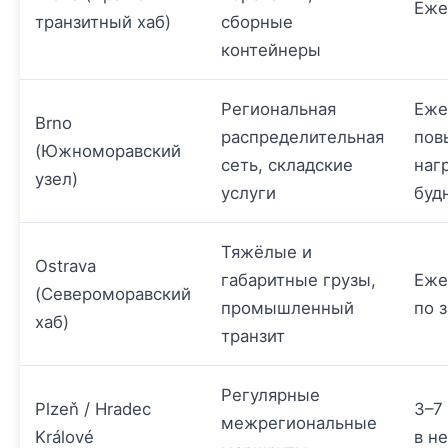
Еже
транзитный хаб)
сборные
контейнеры
Региональная
Еже
Brno
распределительная
пов
(Южноморавский
сеть, складские
наг
узел)
услуги
буд
Тяжёлые и
Ostrava
габаритные грузы,
Еже
(Североморавский
промышленный
по 
хаб)
транзит
Регулярные
Plzeň / Hradec
3–7
межрегиональные
Králové
в н