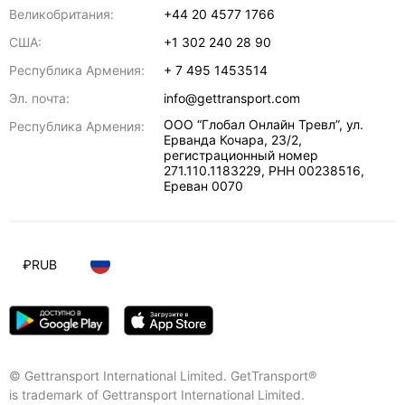
Великобритания:
+44 20 4577 1766
США:
+1 302 240 28 90
Республика Армения:
+ 7 495 1453514
Эл. почта:
info@gettransport.com
ООО “Глобал Онлайн Тревл”, ул.
Республика Армения:
Ерванда Кочара, 23/2,
регистрационный номер
271.110.1183229, РНН 00238516
,
Ереван
0070
₽
RUB
© Gettransport International Limited. GetTransport®
is trademark of Gettransport International Limited.