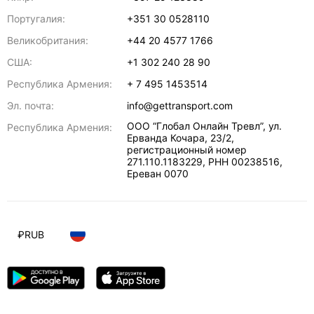
Португалия:
+351 30 0528110
Великобритания:
+44 20 4577 1766
США:
+1 302 240 28 90
Республика Армения:
+ 7 495 1453514
Эл. почта:
info@gettransport.com
ООО “Глобал Онлайн Тревл”, ул.
Республика Армения:
Ерванда Кочара, 23/2,
регистрационный номер
271.110.1183229, РНН 00238516
,
Ереван
0070
₽
RUB