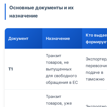
Основные документы и их
назначение
Кто выдае
Документ
Назначение
формируе
Транзит
Экспортер
товаров, не
перевозчи
T1
выпущенных
подаче в
для свободного
таможню
обращения в ЕС
Транзит
товаров, уже
Экспортер