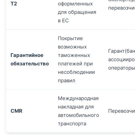
T2
оформленных
перевозчи
для обращения
в ЕС
Покрытие
возможных
Гарант(бан
Гарантийное
таможенных
ассоциир
обязательство
платежей при
оператор
несоблюдении
правил
Международная
накладная для
CMR
Перевозчи
автомобильного
транспорта