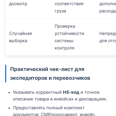
досмотр
соответствия
дополн
груза
расход
Проверка
Случайная
устойчивости
Непред
выборка
системы
для отп
контроля
Практический чек-лист для
экспедиторов и перевозчиков
Указывать корректный
HS-код
и точное
описание товара в инвойсах и декларациях.
Предоставлять полный комплект
документов: CMR/коносамент, инвойс,