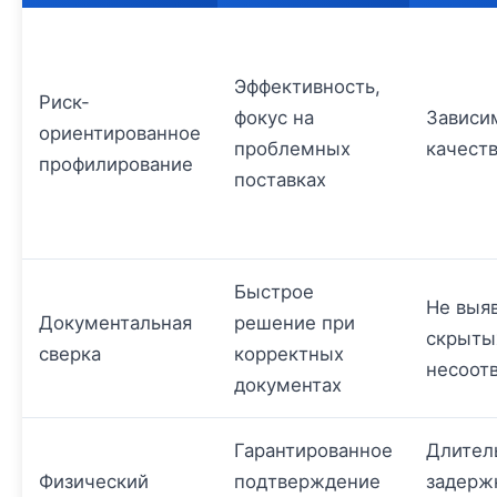
Эффективность,
Риск-
фокус на
Зависи
ориентированное
проблемных
качест
профилирование
поставках
Быстрое
Не выя
Документальная
решение при
скрыты
сверка
корректных
несоот
документах
Гарантированное
Длител
Физический
подтверждение
задерж