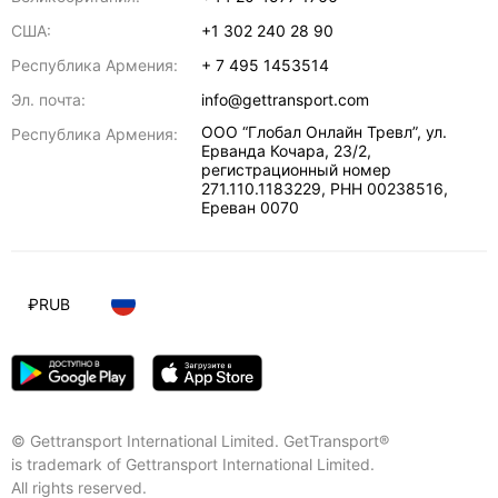
США:
+1 302 240 28 90
Республика Армения:
+ 7 495 1453514
Эл. почта:
info@gettransport.com
ООО “Глобал Онлайн Тревл”, ул.
Республика Армения:
Ерванда Кочара, 23/2,
регистрационный номер
271.110.1183229, РНН 00238516
,
Ереван
0070
₽
RUB
© Gettransport International Limited. GetTransport®
is trademark of Gettransport International Limited.
All rights reserved.