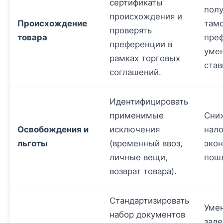
сертификаты
пол
происхождения и
Происхождение
там
проверять
товара
пре
преференции в
уме
рамках торговых
став
соглашений.
Идентифицировать
применимые
Сни
Освобождения и
исключения
нало
льготы
(временный ввоз,
экон
личные вещи,
пош
возврат товара).
Стандартизировать
Уме
набор документов
заде