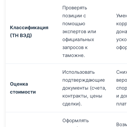
Проверять
позиции с
Уме
помощью
корр
Классификация
экспертов или
дона
(ТН ВЭД)
официальных
уск
запросов к
офо
таможне.
Использовать
Сни
подтверждающие
веро
Оценка
документы (счета,
спо
стоимости
контракты, цены
и д
сделки).
пла
Оформлять
Воз