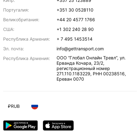
Кипр:
+357 25 123889
Португалия:
+351 30 0528110
Великобритания:
+44 20 4577 1766
США:
+1 302 240 28 90
Республика Армения:
+ 7 495 1453514
Эл. почта:
info@gettransport.com
ООО “Глобал Онлайн Тревл”, ул.
Республика Армения:
Ерванда Кочара, 23/2,
регистрационный номер
271.110.1183229, РНН 00238516
,
Ереван
0070
₽
RUB