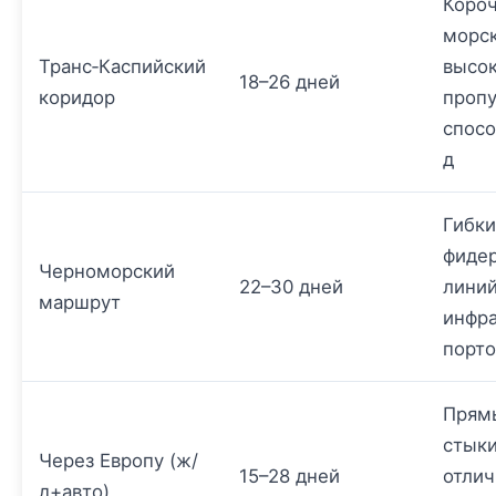
Коро
морск
Транс‑Каспийский
высо
18–26 дней
коридор
пропу
спосо
д
Гибки
фиде
Черноморский
22–30 дней
линий
маршрут
инфра
порто
Прям
стыки
Через Европу (ж/
15–28 дней
отлич
д+авто)