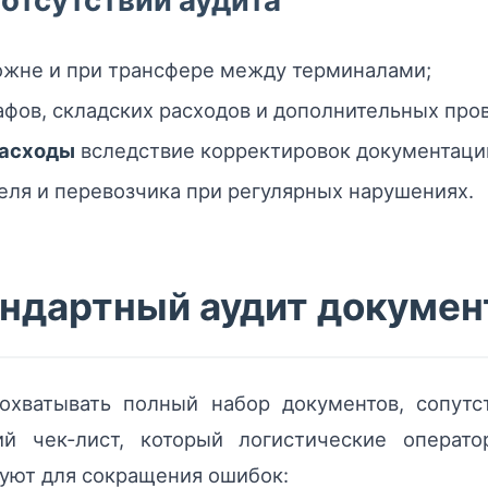
отсутствии аудита
ожне и при трансфере между терминалами;
афов, складских расходов и дополнительных про
расходы
вследствие корректировок документации
еля и перевозчика при регулярных нарушениях.
андартный аудит докумен
 охватывать полный набор документов, сопут
й чек‑лист, который логистические опера
уют для сокращения ошибок: