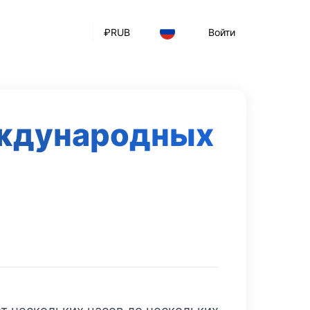
₽
RUB
Войти
еждународных