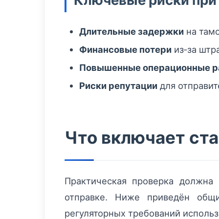
Ключевые риски при 
Длительные задержки
на там
Финансовые потери
из‑за штр
Повышенные операционные 
Риски репутации
для отправит
Что включает ст
Практическая проверка должна
отправке. Ниже приведён общи
регуляторных требований использ