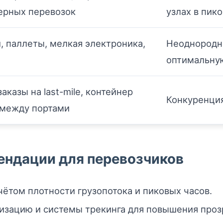
ерных перевозок
узлах в пик
, паллеты, мелкая электроника,
Неоднородно
оптимальную
аказы на last-mile, контейнер
Конкуренция
g между портами
ендации для перевозчиков
ётом плотности грузопотока и пиковых часов.
зацию и системы трекинга для повышения проз