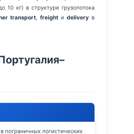
о 10 кг) в структуре грузопотока
ner transport
,
freight
и
delivery
в
Португалия–
 в пограничных логистических