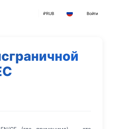
₽
RUB
Войти
нсграничной
ЕС