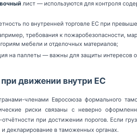
овочный
лист — используются для контроля соде
етность по внутренней торговле ЕС при превыш
апример, требования к пожаробезопасности, ма
гориям мебели и отделочных материалов;
ия на паллеты — важны для защиты интересов о
при движении внутри ЕС
транами-членами Евросоюза формального там
тические риски связаны с неверно оформле
at-отчётности при достижении порогов. Если гр
I
и декларирование в таможенных органах.