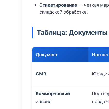
Этикетирование
— четкая мар
складской обработке.
Таблица: Документы 
Документ
Назнач
CMR
Юридич
Коммерческий
Подтве
инвойс
продаж