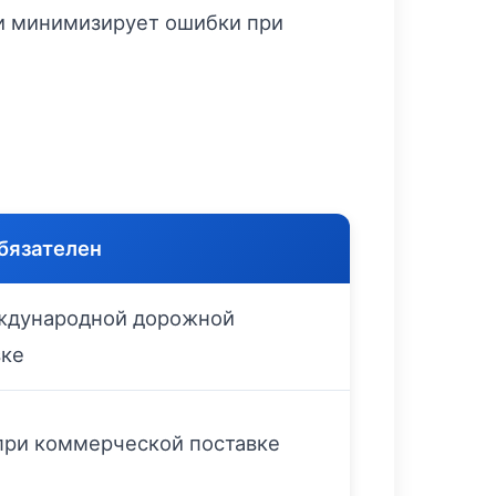
 и минимизирует ошибки при
бязателен
ждународной дорожной
зке
при коммерческой поставке