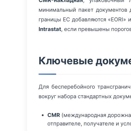
CMR-накладная
, упаковочный 
минимальный пакет документов 
границы ЕС добавляются «EORI» и
Intrastat
, если превышены порого
Ключевые докуме
Для бесперебойного трансгранич
вокруг набора стандартных докум
CMR
(международная дорожная 
отправителе, получателе и усл