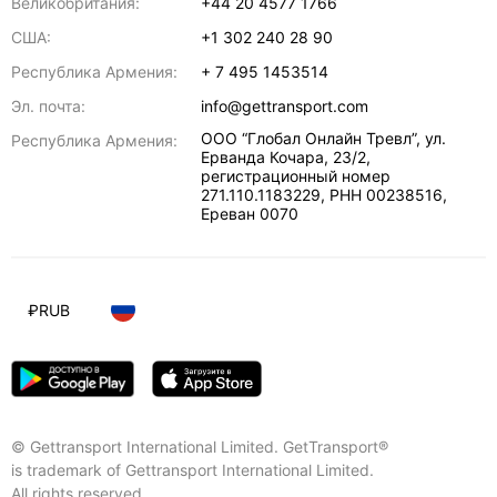
Великобритания:
+44 20 4577 1766
США:
+1 302 240 28 90
Республика Армения:
+ 7 495 1453514
Эл. почта:
info@gettransport.com
ООО “Глобал Онлайн Тревл”, ул.
Республика Армения:
Ерванда Кочара, 23/2,
регистрационный номер
271.110.1183229, РНН 00238516
,
Ереван
0070
₽
RUB
© Gettransport International Limited. GetTransport®
is trademark of Gettransport International Limited.
All rights reserved.