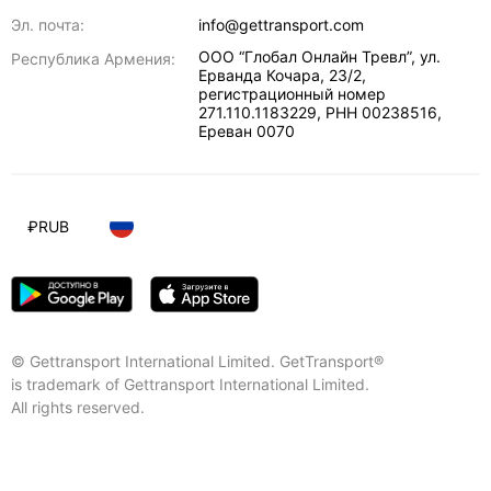
Эл. почта:
info@gettransport.com
ООО “Глобал Онлайн Тревл”, ул.
Республика Армения:
Ерванда Кочара, 23/2,
регистрационный номер
271.110.1183229, РНН 00238516
,
Ереван
0070
₽
RUB
© Gettransport International Limited. GetTransport®
is trademark of Gettransport International Limited.
All rights reserved.