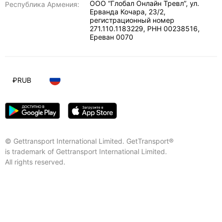
ООО “Глобал Онлайн Тревл”, ул.
Республика Армения:
Ерванда Кочара, 23/2,
регистрационный номер
271.110.1183229, РНН 00238516
,
Ереван
0070
₽
RUB
© Gettransport International Limited. GetTransport®
is trademark of Gettransport International Limited.
All rights reserved.