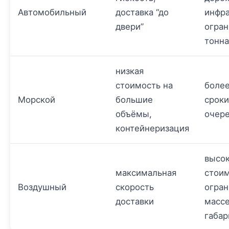
Автомобильный
доставка “до
инфра
двери”
огран
тонн
низкая
стоимость на
более
Морской
большие
сроки
объёмы,
очер
контейнеризация
высо
максимальная
стоим
Воздушный
скорость
огран
доставки
массе
габар