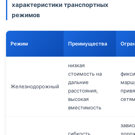
характеристики транспортных
режимов
Режим
Преимущества
Огра
низкая
стоимость на
фикс
дальние
марш
Железнодорожный
расстояния,
привя
высокая
сетя
вместимость
завис
гибкость,
доро