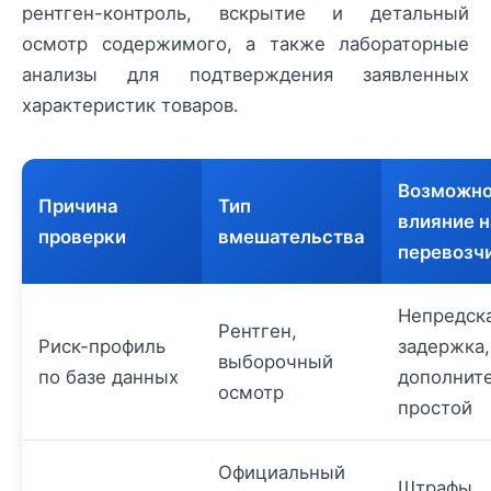
рентген-контроль, вскрытие и детальный
осмотр содержимого, а также лабораторные
анализы для подтверждения заявленных
характеристик товаров.
Возможн
Причина
Тип
влияние н
проверки
вмешательства
перевозч
Непредск
Рентген,
Риск-профиль
задержка,
выборочный
по базе данных
дополнит
осмотр
простой
Официальный
Штрафы,