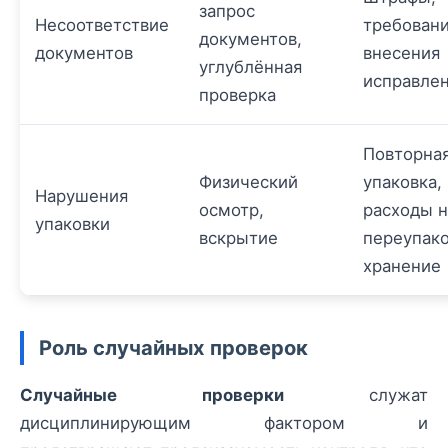
запрос
Несоответствие
требован
документов,
документов
внесения
углублённая
исправле
проверка
Повторна
Физический
упаковка,
Нарушения
осмотр,
расходы н
упаковки
вскрытие
переупако
хранение
Роль случайных проверок
Случайные проверки
служат
дисциплинирующим фактором и