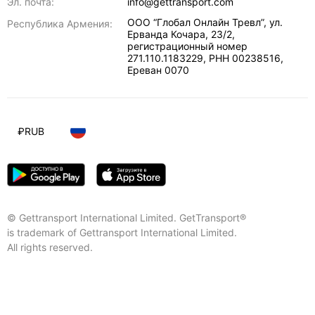
Эл. почта:
info@gettransport.com
ООО “Глобал Онлайн Тревл”, ул.
Республика Армения:
Ерванда Кочара, 23/2,
регистрационный номер
271.110.1183229, РНН 00238516
,
Ереван
0070
₽
RUB
© Gettransport International Limited. GetTransport®
is trademark of Gettransport International Limited.
All rights reserved.