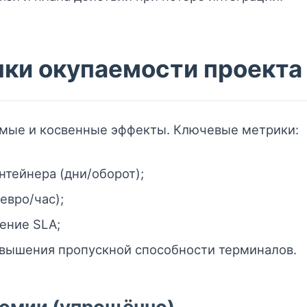
нки окупаемости проекта
ямые и косвенные эффекты. Ключевые метрики:
тейнера (дни/оборот);
евро/час);
ение SLA;
овышения пропускной способности терминалов.
номии (упрощённо)