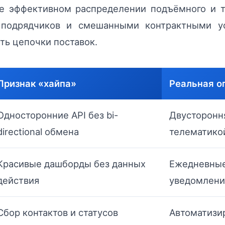
ее эффективном распределении подъёмного и т
подрядчиков и смешанными контрактными ус
ть цепочки поставок.
Признак «хайпа»
Реальная о
Односторонние API без bi-
Двусторонн
directional обмена
телематико
Красивые дашборды без данных
Ежедневные
действия
уведомлени
Сбор контактов и статусов
Автоматизи