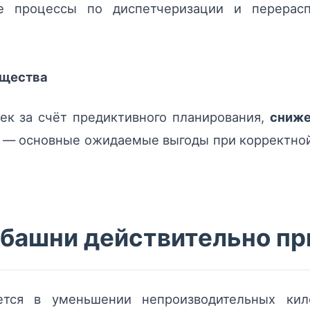
ые процессы по диспетчеризации и перера
ущества
к за счёт предиктивного планирования,
сниже
е — основные ожидаемые выгоды при корректной
 башни действительно п
ется в уменьшении непроизводительных ки