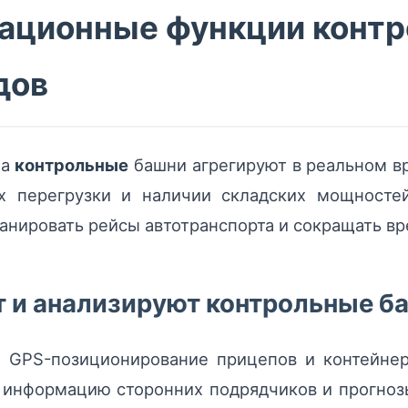
ационные функции контр
дов
ма
контрольные
башни агрегируют в реальном в
ах перегрузки и наличии складских мощносте
нировать рейсы автотранспорта и сокращать вр
т и анализируют контрольные б
 GPS-позиционирование прицепов и контейнер
 информацию сторонних подрядчиков и прогнозы