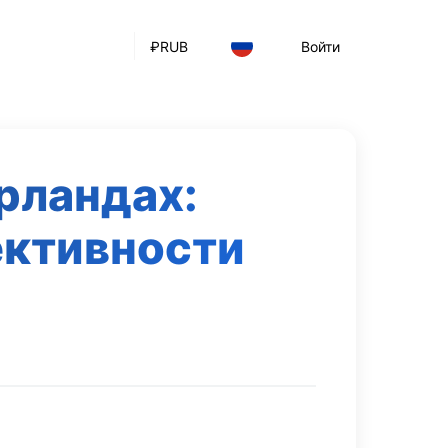
₽
RUB
Войти
рландах:
ективности