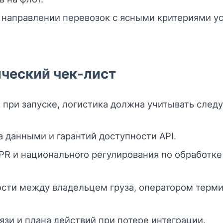
 направлении перевозок с ясными критериями у
ческий чек-лист
при запуске, логистика должна учитывать след
 данными и гарантий доступности API.
R и национального регулирования по обработк
ости между владельцем груза, оператором терм
зи и плана действий при потере интеграции.