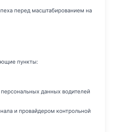
спеха перед масштабированием на
ующие пункты:
е персональных данных водителей
инала и провайдером контрольной