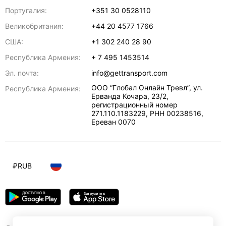
Португалия:
+351 30 0528110
Великобритания:
+44 20 4577 1766
США:
+1 302 240 28 90
Республика Армения:
+ 7 495 1453514
Эл. почта:
info@gettransport.com
ООО “Глобал Онлайн Тревл”, ул.
Республика Армения:
Ерванда Кочара, 23/2,
регистрационный номер
271.110.1183229, РНН 00238516
,
Ереван
0070
₽
RUB