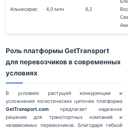
Бл
Альхесирас
4,0 млн
6,2
Вос
Се
Ам
Роль платформы GetTransport
для перевозчиков в современных
условиях
В условиях растущей конкуренции и
усложнения логистических цепочек платформа
GetTransport.com
предлагает надежное
решение для транспортных компаний и
независимых перевозчиков. Благодаря гибкой