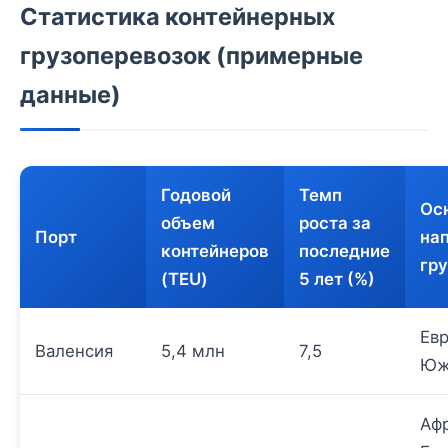
Статистика контейнерных
грузоперевозок (примерные
данные)
Годовой
Темп
Ос
объем
роста за
Порт
на
контейнеров
последние
гр
(TEU)
5 лет (%)
Евр
Валенсия
5,4 млн
7,5
Юж
Афр