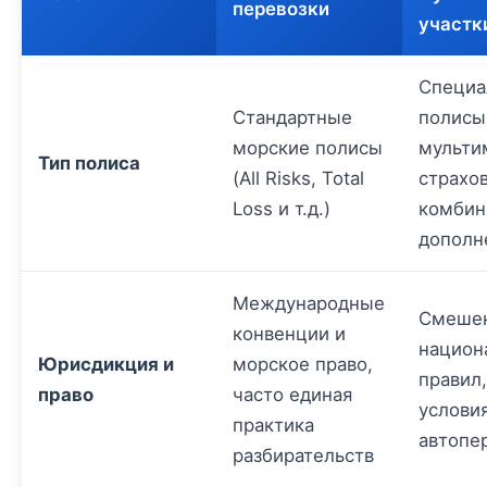
перевозки
участк
Специа
Стандартные
полисы
морские полисы
мульти
Тип полиса
(All Risks, Total
страхо
Loss и т.д.)
комбин
дополн
Международные
Смеше
конвенции и
национ
Юрисдикция и
морское право,
правил
право
часто единая
услови
практика
автопе
разбирательств