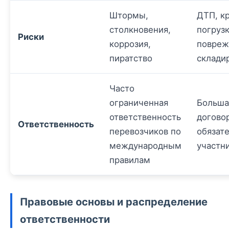
Штормы,
ДТП, к
столкновения,
погрузк
Риски
коррозия,
повреж
пиратство
склади
Часто
ограниченная
Больша
ответственность
догово
Ответственность
перевозчиков по
обязат
международным
участн
правилам
Правовые основы и распределение
ответственности