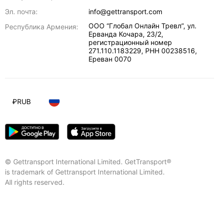
Эл. почта:
info@gettransport.com
ООО “Глобал Онлайн Тревл”, ул.
Республика Армения:
Ерванда Кочара, 23/2,
регистрационный номер
271.110.1183229, РНН 00238516
,
Ереван
0070
₽
RUB
© Gettransport International Limited. GetTransport®
is trademark of Gettransport International Limited.
All rights reserved.