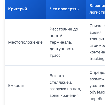
Влияни
Критерий
Что проверять
логист
Снижае
Расстояние до
время
порта/
транзит
Местоположение
терминала,
стоимо
доступность
контей
трасс
trucking
Опреде
Высота
возмож
стеллажей,
Емкость
увелич
загрузка на пол,
объёмо
зоны хранения
перебо