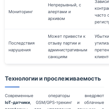
Зависи
Непрерывный, с
контра
Мониторинг
алертами и
часто 
архивом
регист
Может привести к
Убытки
Последствия
отзыву партии и
утилиз
нарушения
административным
претен
санкциям
клиент
Технологии и прослеживаемость
Современные операторы внедряют
IoT‑датчики
, GSM/GPS‑трекинг и облачные