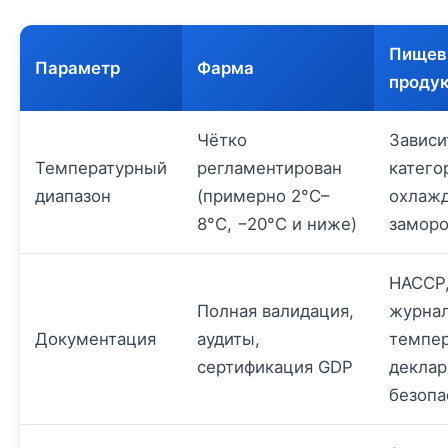
Пищев
Параметр
Фарма
проду
Чётко
Зависи
Температурный
регламентирован
катего
диапазон
(примерно 2°C–
охлажд
8°C, −20°C и ниже)
замор
HACCP
Полная валидация,
журна
Документация
аудиты,
темпер
сертификация GDP
деклар
безопа