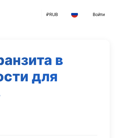
₽
RUB
Войти
анзита в
ости для
в