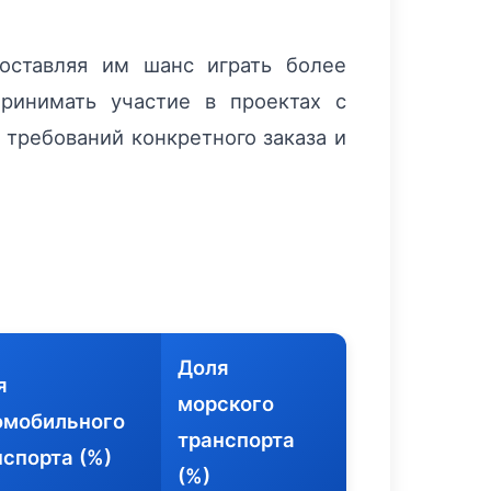
оставляя им шанс играть более
принимать участие в проектах с
 требований конкретного заказа и
Доля
я
морского
омобильного
транспорта
нспорта (%)
(%)