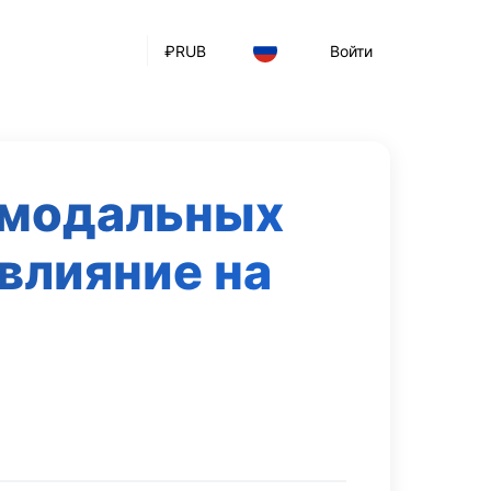
₽
RUB
Войти
имодальных
 влияние на