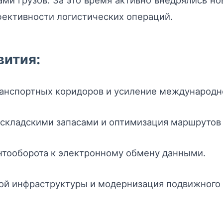
ми грузов. За это время активно внедрялись н
фективности логистических операций.
вития:
анспортных коридоров и усиление международно
складскими запасами и оптимизация маршрутов 
нтооборота к электронному обмену данными.
ой инфраструктуры и модернизация подвижного 