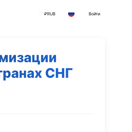
₽
RUB
Войти
мизации
транах СНГ