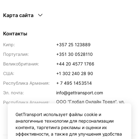
Карта сайта
Контакты
Кипр:
+357 25 123889
Португалия:
+351 30 0528110
Великобритания:
+44 20 4577 1766
США:
+1 302 240 28 90
Республика Армения:
+ 7 495 1453514
Эл. почта:
info@gettransport.com
ООО “Глобал Онлайн Тревл”, ул.
Республика Армения:
Ерванда Кочара, 23/2,
регистрационный номер
GetTransport использует файлы cookie и
271.110.1183229, РНН 00238516
,
аналогичные технологии для персонализации
Ереван
0070
контента, таргетинга рекламы и оценки их
эффективности, а также для улучшения удобства