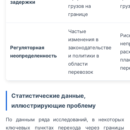
задержки
грузов на
гру
границе
Частые
Рис
изменения в
неп
Регуляторная
законодательстве
рас
неопределенность
и политики в
пла
области
пер
перевозок
Статистические данные,
иллюстрирующие проблему
По данным ряда исследований, в некоторых
ключевых пунктах перехода через границы