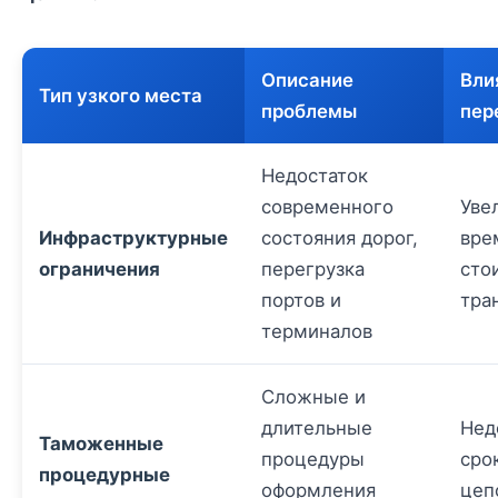
Описание
Вли
Тип узкого места
проблемы
пер
Недостаток
современного
Уве
Инфраструктурные
состояния дорог,
вре
ограничения
перегрузка
сто
портов и
тра
терминалов
Сложные и
длительные
Нед
Таможенные
процедуры
сро
процедурные
оформления
цеп