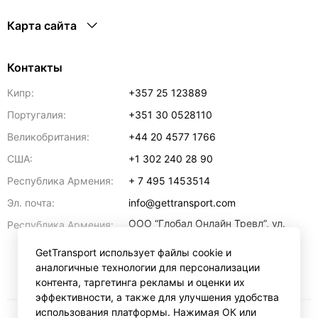
Карта сайта
Контакты
Кипр:
+357 25 123889
Португалия:
+351 30 0528110
Великобритания:
+44 20 4577 1766
США:
+1 302 240 28 90
Республика Армения:
+ 7 495 1453514
Эл. почта:
info@gettransport.com
ООО “Глобал Онлайн Тревл”, ул.
Республика Армения:
Ерванда Кочара, 23/2,
регистрационный номер
GetTransport использует файлы cookie и
271.110.1183229, РНН 00238516
,
аналогичные технологии для персонализации
Ереван
0070
контента, таргетинга рекламы и оценки их
эффективности, а также для улучшения удобства
использования платформы. Нажимая ОК или