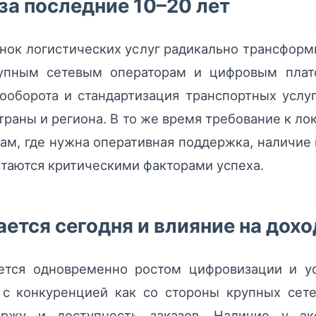
за последние 10–20 лет
нок логистических услуг радикально трансформи
рупным сетевым операторам и цифровым плат
ооборота и стандартизация транспортных усл
траны и региона. В то же время требование к ло
там, где нужна оперативная поддержка, наличие 
таются критическими факторами успеха.
ается сегодня и влияние на дох
ется одновременно ростом цифровизации и у
 с конкуренцией как со стороны крупных сет
аржу и доступность заказов. Наличие у э