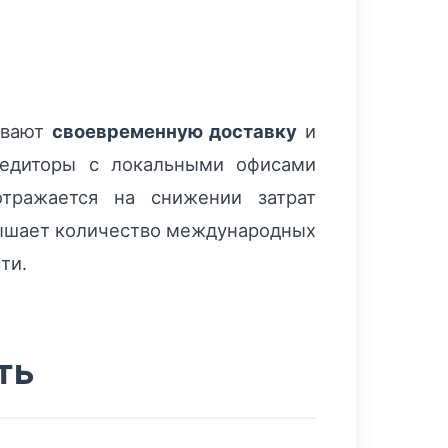
ивают
своевременную доставку
и
педиторы с локальными офисами
тражается на снижении затрат
овышает количество международных
ти.
ть