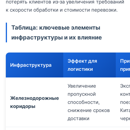
потерять клиентов из‑за увеличения требований
к скорости обработки и стоимости перевозки.
Таблица: ключевые элементы
инфраструктуры и их влияние
Эффект для
При
Инфраструктура
логистики
при
Увеличение
Экс
пропускной
кон
Железнодорожные
способности,
пое
коридоры
снижение сроков
Кит
доставки
чер