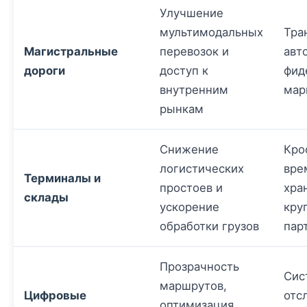
Улучшение
мультимодальных
Тра
Магистральные
перевозок и
авт
дороги
доступ к
фид
внутренним
мар
рынкам
Снижение
Кро
логистических
вре
Терминалы и
простоев и
хра
склады
ускорение
кру
обработки грузов
пар
Прозрачность
Сис
маршрутов,
Цифровые
отс
оптимизация