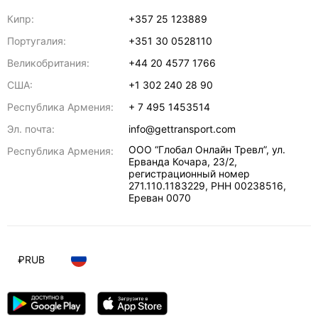
Кипр:
+357 25 123889
Португалия:
+351 30 0528110
Великобритания:
+44 20 4577 1766
США:
+1 302 240 28 90
Республика Армения:
+ 7 495 1453514
Эл. почта:
info@gettransport.com
ООО “Глобал Онлайн Тревл”, ул.
Республика Армения:
Ерванда Кочара, 23/2,
регистрационный номер
271.110.1183229, РНН 00238516
,
Ереван
0070
₽
RUB