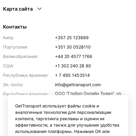
Карта сайта
Контакты
Кипр:
+357 25 123889
Португалия:
+351 30 0528110
Великобритания:
+44 20 4577 1766
США:
+1 302 240 28 90
Республика Армения:
+ 7 495 1453514
Эл. почта:
info@gettransport.com
ООО “Глобал Онлайн Тревл”, ул.
Республика Армения:
Ерванда Кочара, 23/2,
регистрационный номер
GetTransport использует файлы cookie и
271.110.1183229, РНН 00238516
,
аналогичные технологии для персонализации
Ереван
0070
контента, таргетинга рекламы и оценки их
эффективности, а также для улучшения удобства
использования платформы. Нажимая ОК или