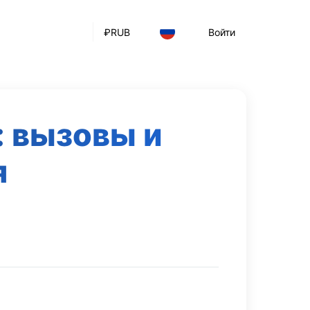
₽
RUB
Войти
: вызовы и
я