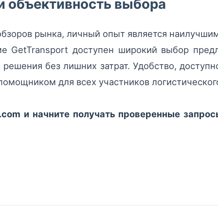
и объективность выбора
обзоров рынка, личный опыт является наилучши
ме GetTransport доступен широкий выбор пре
решения без лишних затрат. Удобство, доступ
омощником для всех участников логистическог
t.com и начните получать проверенные запрос