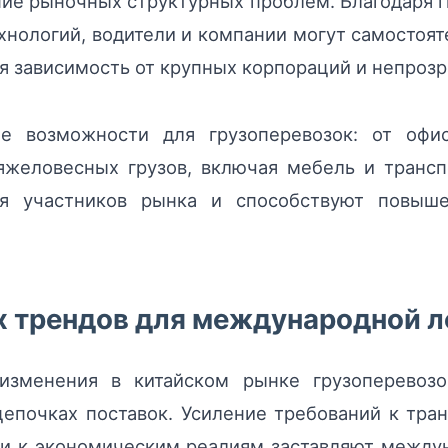
ие рыночных структурных проблем. Благодаря 
нологий, водители и компании могут самостоят
 зависимость от крупных корпораций и непрозр
кие возможности для грузоперевозок: от оф
яжеловесных грузов, включая мебель и трансп
я участников рынка и способствуют повыш
х трендов для международной л
изменения в китайском рынке грузоперевозо
епочках поставок. Усиление требований к тран
и к экономическим реалиям заставляют между