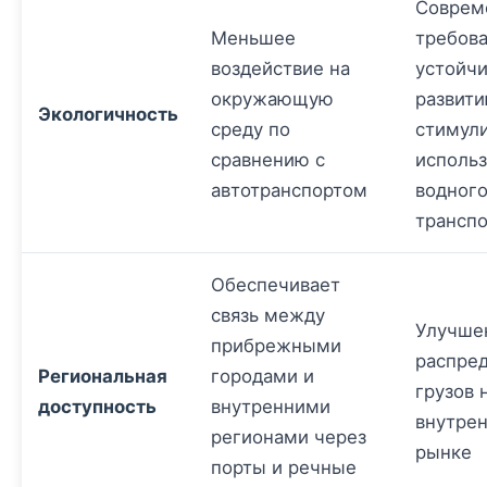
Соврем
Меньшее
требова
воздействие на
устойч
окружающую
развит
Экологичность
среду по
стимул
сравнению с
исполь
автотранспортом
водног
транспо
Обеспечивает
связь между
Улучше
прибрежными
распре
Региональная
городами и
грузов 
доступность
внутренними
внутре
регионами через
рынке
порты и речные