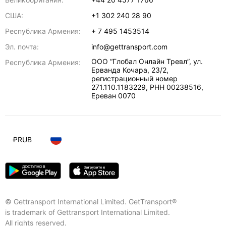
США:
+1 302 240 28 90
Республика Армения:
+ 7 495 1453514
Эл. почта:
info@gettransport.com
ООО “Глобал Онлайн Тревл”, ул.
Республика Армения:
Ерванда Кочара, 23/2,
регистрационный номер
271.110.1183229, РНН 00238516
,
Ереван
0070
₽
RUB
© Gettransport International Limited. GetTransport®
is trademark of Gettransport International Limited.
All rights reserved.