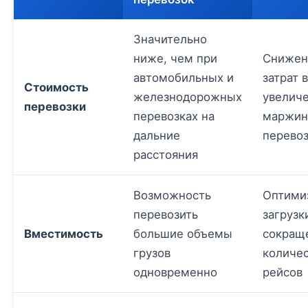
Значительно
ниже, чем при
Снижен
автомобильных и
затрат 
Стоимость
железнодорожных
увелич
перевозки
перевозках на
маржин
дальние
перево
расстояния
Возможность
Оптими
перевозить
загрузк
Вместимость
большие объемы
сокращ
грузов
количе
одновременно
рейсов