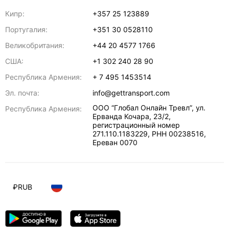
Кипр:
+357 25 123889
Португалия:
+351 30 0528110
Великобритания:
+44 20 4577 1766
США:
+1 302 240 28 90
Республика Армения:
+ 7 495 1453514
Эл. почта:
info@gettransport.com
ООО “Глобал Онлайн Тревл”, ул.
Республика Армения:
Ерванда Кочара, 23/2,
регистрационный номер
271.110.1183229, РНН 00238516
,
Ереван
0070
₽
RUB