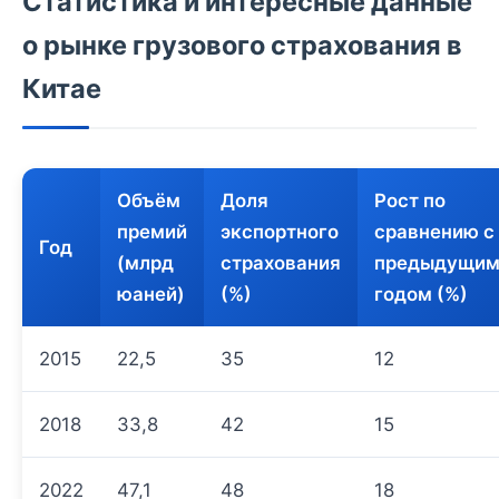
Статистика и интересные данные
о рынке грузового страхования в
Китае
Объём
Доля
Рост по
премий
экспортного
сравнению с
Год
(млрд
страхования
предыдущи
юаней)
(%)
годом (%)
2015
22,5
35
12
2018
33,8
42
15
2022
47,1
48
18