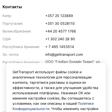
Контакты
Кипр:
+357 25 123889
Португалия:
+351 30 0528110
Великобритания:
+44 20 4577 1766
США:
+1 302 240 28 90
Республика Армения:
+ 7 495 1453514
Эл. почта:
info@gettransport.com
ООО “Глобал Онлайн Тревл”, ул.
Республика Армения:
Ерванда Кочара, 23/2,
регистрационный номер
GetTransport использует файлы cookie и
271.110.1183229, РНН 00238516
,
аналогичные технологии для персонализации
Ереван
0070
контента, таргетинга рекламы и оценки их
эффективности, а также для улучшения удобства
использования платформы. Нажимая ОК или
изменяя настройки cookies, Вы соглашаетесь с
₽
RUB
условиями, как они описаны в нашей
Политике
Конфиденциальности
. Чтобы изменить настройки