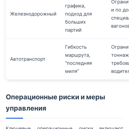
Ограни
графика,
и по д
Железнодорожный
подход для
специа
больших
вагоно
партий
Гибкость
Ограни
маршрута,
тоннаж
Автотранспорт
“последняя
требов
миля”
водите
Операционные риски и меры
управления
Ключевые операционные риски включают