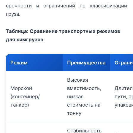
срочности и ограничений по классификации
груза.
Таблица: Сравнение транспортных режимов
для химгрузов
Режим
Преимущества
Ограни
Высокая
Морской
вместимость,
Длител
(контейнер/
низкая
пути, т
танкер)
стоимость на
упаков
тонну
Стабильность