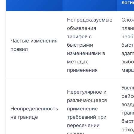
логи
Непредсказуемые
Слож
объявления
план
тарифов с
необ
Частые изменения
быстрыми
быст
правил
изменениями в
адап
методах
выбо
применения
марш
Увел
Нерегулярное и
рейс
различающееся
возд
Неопределенность
применение
тран
на границе
требований при
быст
пересечении
обхо
границ