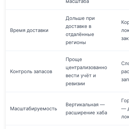
масштаба
Дольше при
Ко
доставке в
Время доставки
ло
отдалённые
зак
регионы
Проще
Сл
централизованно
Контроль запасов
ра
вести учёт и
за
ревизии
Го
Вертикальная —
Масштабируемость
— 
расширение хаба
ло