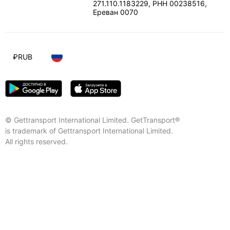
271.110.1183229, РНН 00238516
,
Ереван
0070
₽
RUB
© Gettransport International Limited. GetTransport®
is trademark of Gettransport International Limited.
All rights reserved.