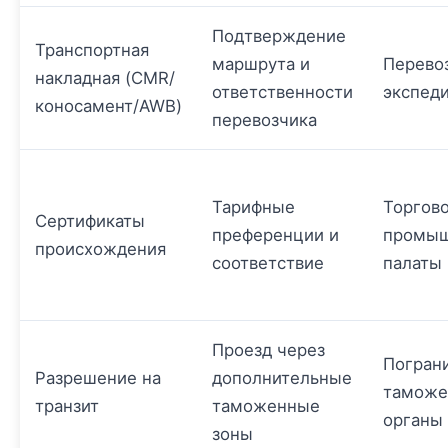
Подтверждение
Транспортная
маршрута и
Перево
накладная (CMR/
ответственности
экспед
коносамент/AWB)
перевозчика
Тарифные
Торгов
Сертификаты
преференции и
промы
происхождения
соответствие
палаты
Проезд через
Погран
Разрешение на
дополнительные
таможе
транзит
таможенные
органы
зоны